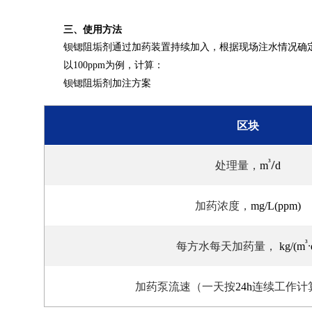
三、使用方法
钡锶阻垢剂通过加药装置持续加入，根据现场注水情况确定
以
为例，计算：
100ppm
钡锶阻垢剂加注方案
区块
处理量，
³
/
m
d
加药浓度，
mg/L(ppm)
每方水每天加药量，
³
·
kg/(m
加药泵流速（一天按
连续工作计
24h