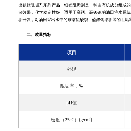
出钡锶阻垢剂系列产品，钡锶阻垢剂是一种由有机成分组成的
散效果，化学稳定性好，适用于高钙、高钡锶的油田注水系统
垢开发，对油田采出水中的难溶硫酸钡、硫酸锶结垢等的阻垢
二、质量指标
项目
外观
阻垢率，
%
值
pH
密度（
）(
³
)
25℃
g/cm