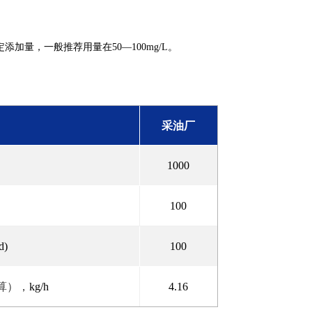
添加量，一般推荐用量在
。
50—100mg/L
采油厂
1000
100
d)
100
算），
kg/h
4.16