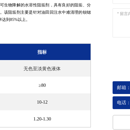
可生物降解的水溶性阻垢剂，具有良好的阻垢、分
。该阻垢剂主要是针对油田回注水中难清理的钡锶
率达到
以上。
85%
指标
无色至淡黄色液体
≥80
邮箱：R
10-12
电话：0
1.20-1.30