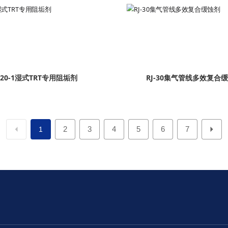
J-20-1湿式TRT专用阻垢剂
RJ-30集气管线多效复合
2
3
4
5
6
7
1